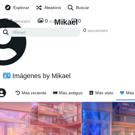
Explorar
Aleatorio
Buscar
Mikael
2
0
0
IMÁGENES
ÁLBUMES
0
0
SIGUIENDO
SEGUIDORES
Imágenes by Mikael
Más reciente
Más antiguo
Más visto
Más 