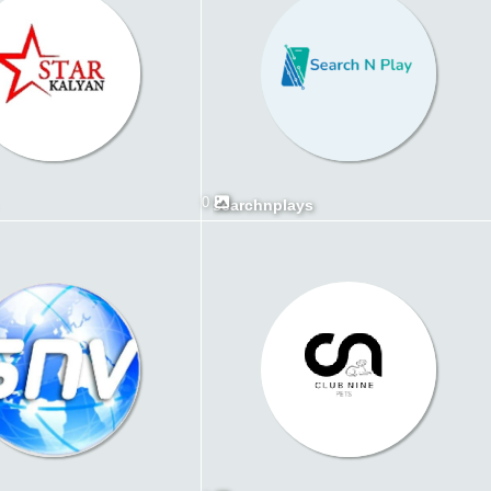
0
searchnplays