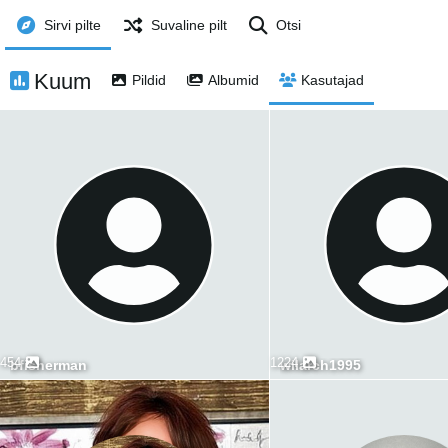
Sirvi pilte
Suvaline pilt
Otsi
Kuum
Pildid
Albumid
Kasutajad
454
1224
bfisherman
wilarch1995