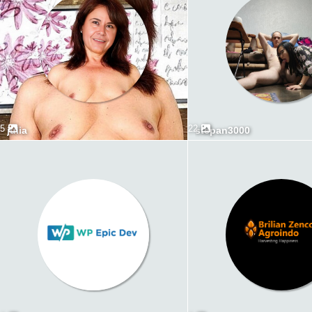
5
22
julia
stepan3000