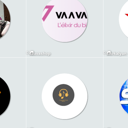
0
0
vaavashop
starkalyan