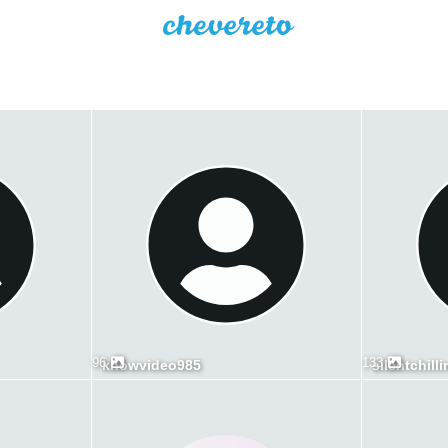
96
133
knowvideo985
silentchill