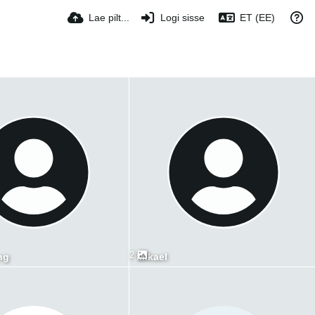
Lae pilt...
Logi sisse
ET (EE)
2
ing
Mikael