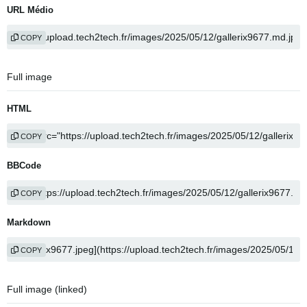
URL Médio
COPY
Full image
HTML
COPY
BBCode
COPY
Markdown
COPY
Full image (linked)