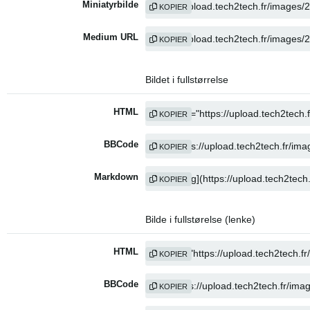
Miniatyrbilde
KOPIER
Medium URL
KOPIER
Bildet i fullstørrelse
HTML
KOPIER
BBCode
KOPIER
Markdown
KOPIER
Bilde i fullstørelse (lenke)
HTML
KOPIER
BBCode
KOPIER