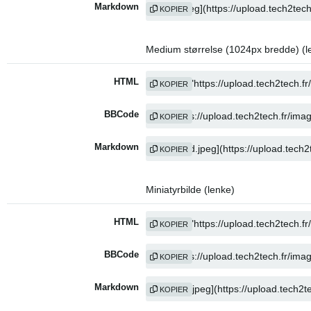
Markdown
KOPIER
Medium størrelse (1024px bredde) (l
HTML
KOPIER
BBCode
KOPIER
Markdown
KOPIER
Miniatyrbilde (lenke)
HTML
KOPIER
BBCode
KOPIER
Markdown
KOPIER