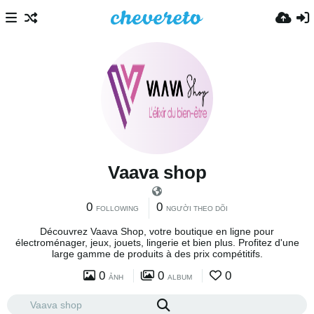
Vaava shop
0
0
FOLLOWING
NGƯỜI THEO DÕI
Découvrez Vaava Shop, votre boutique en ligne pour
électroménager, jeux, jouets, lingerie et bien plus. Profitez d'une
large gamme de produits à des prix compétitifs.
0
0
0
ẢNH
ALBUM