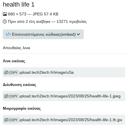
health life 1
680 × 573 — JPEG 57.4 KB
Πριν από 2 έτη
ανέβηκε — 13271 προβολές
Επισυναπτόμενος κώδικας(embed)
Απευθείας λινικ
Λινκ εικόνας
COPY
Διέυθυνση εικόνας
COPY
Μικρογραφία εικόνας
COPY