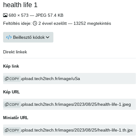
health life 1
680 × 573 — JPEG 57.4 KB
Feltöltés ideje:
2 évvel ezelőtt
— 13252 megtekintés
Beillesztő kódok
Direkt linkek
Kép link
COPY
Kép URL
COPY
Miniatűr URL
COPY