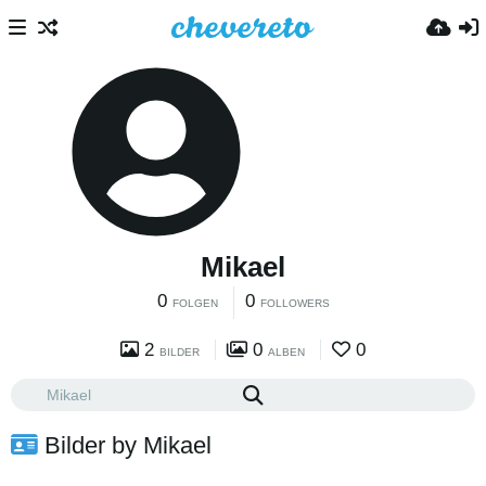
Mikael
0
0
FOLGEN
FOLLOWERS
2
0
0
BILDER
ALBEN
Bilder by Mikael