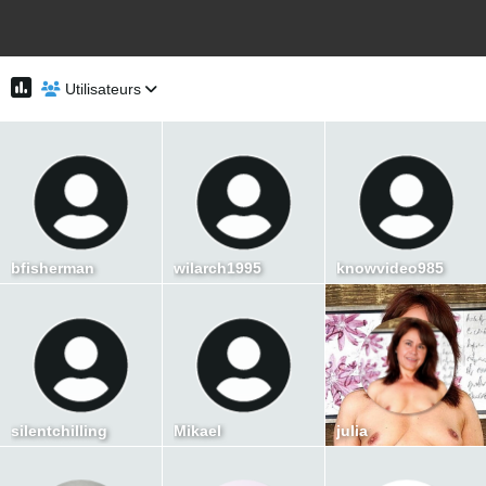
Utilisateurs
bfisherman
wilarch1995
knowvideo985
silentchilling
Mikael
julia