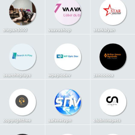
stepan3000
vaavashop
starkalyan
searchnplays
wpepicdev
zencocoa
copyrightfree
safenetvpn
clubninepets