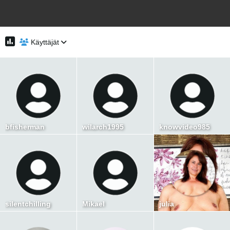
Käyttäjät
bfisherman
wilarch1995
knowvideo985
silentchilling
Mikael
julia