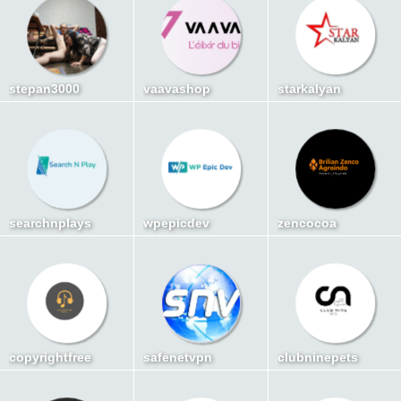
stepan3000
vaavashop
starkalyan
searchnplays
wpepicdev
zencocoa
copyrightfree
safenetvpn
clubninepets