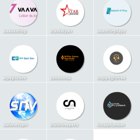
vaavashop
starkalyan
searchnplays
wpepicdev
zencocoa
copyrightfree
safenetvpn
clubninepets
localplumber