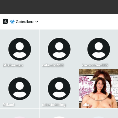
Gebruikers
bfisherman
wilarch1995
knowvideo985
Mikael
silentchilling
julia