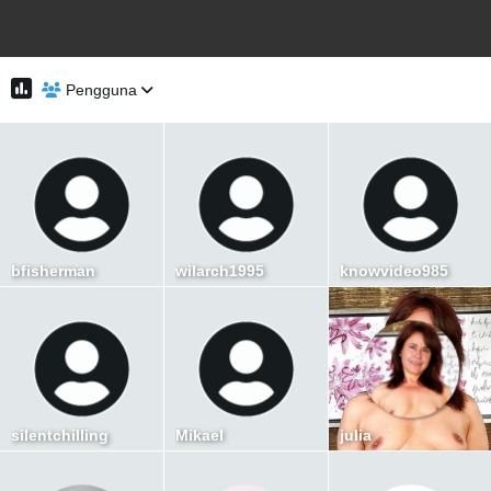
Pengguna
bfisherman
wilarch1995
knowvideo985
silentchilling
Mikael
julia