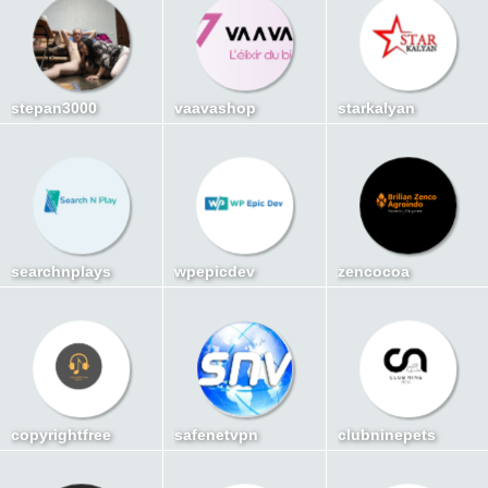
stepan3000
vaavashop
starkalyan
searchnplays
wpepicdev
zencocoa
copyrightfree
safenetvpn
clubninepets