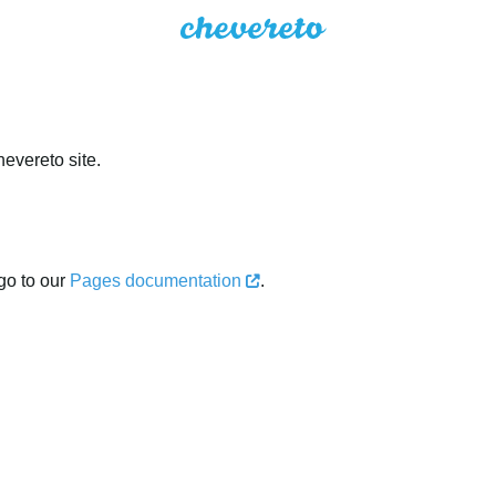
evereto site.
go to our
Pages documentation
.